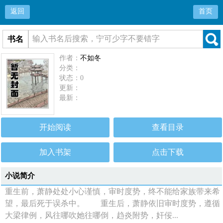
返回
首页
书名
作者：
不如冬
分类：
状态：0
更新：
最新：
开始阅读
查看目录
加入书架
点击下载
小说简介
重生前，萧静处处小心谨慎，审时度势，终不能给家族带来希
望，最后死于误杀中。 重生后，萧静依旧审时度势，遵循
大梁律例，风往哪吹她往哪倒，趋炎附势，奸佞...