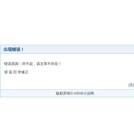
出现错误！
错误原因：对不起，该文章不存在！
请
返 回
并修正
[
关
版权所有©
m5n8小说网