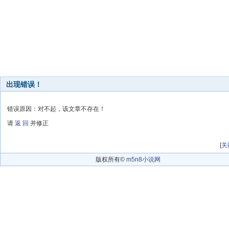
出现错误！
错误原因：对不起，该文章不存在！
请
返 回
并修正
[
关
版权所有©
m5n8小说网