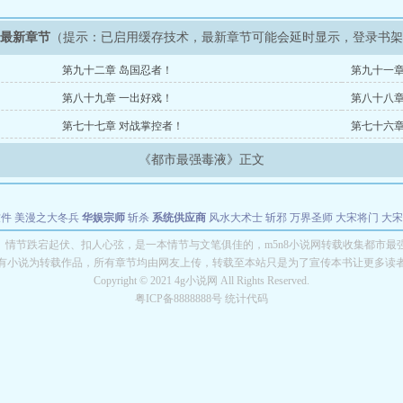
》最新章节
（提示：已启用缓存技术，最新章节可能会延时显示，登录书
第九十二章 岛国忍者！
第九十一章
第八十九章 一出好戏！
第八十八章
第七十七章 对战掌控者！
第七十六章
《都市最强毒液》正文
软件
美漫之大冬兵
华娱宗师
斩杀
系统供应商
风水大术士
斩邪
万界圣师
大宋将门
大宋
能巨星
绝对交易
全职武神
位面复制大师
华娱特效大亨
原始大厨王
怪物聊天群
某美漫
》情节跌宕起伏、扣人心弦，是一本情节与文笔俱佳的，m5n8小说网转载收集都市最
有小说为转载作品，所有章节均由网友上传，转载至本站只是为了宣传本书让更多读
长别打脸
Copyright © 2021 4g小说网 All Rights Reserved.
粤ICP备8888888号 统计代码