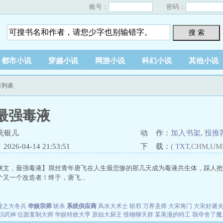
账号：
密码：
搜 索
都市小说
穿越小说
网游小说
科幻小说
其他小说
节列表
最强毒液
坑银儿
动 作：
加入书架
,
投推
26-04-14 21:53:51
下 载：
(
TXT
,CHM,UM
爽文，最强毒液】屌丝青年唐飞在人生最悲惨的那几天成为毒液共生体，踩人抢
又一个改造者！终于，唐飞...
漫之大冬兵
华娱宗师
斩杀
系统供应商
风水大术士
斩邪
万界圣师
大宋将门
大宋好屠
职武神
位面复制大师
华娱特效大亨
原始大厨王
怪物聊天群
某美漫的特工
我夺舍了魔