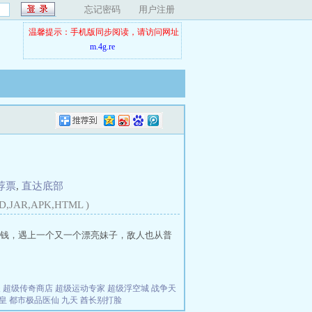
忘记密码
用户注册
温馨提示：手机版同步阅读，请访问网址
m.4g.re
荐票
,
直达底部
D,JAR,APK,HTML )
钱，遇上一个又一个漂亮妹子，敌人也从普
夫
超级传奇商店
超级运动专家
超级浮空城
战争天
皇
都市极品医仙
九天
酋长别打脸