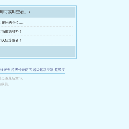
架即可实时查看。）
 在座的各位……
 辐射源材料！
 疯狂爆破者！
好屠夫
超级传奇商店
超级运动专家
超级浮
的特工
我夺舍了魔皇
都市极品医仙
九天
酋
强毒液最新章节。
者欣赏。