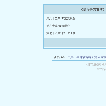
《都市最强毒液
第九十三章 毒液无敌强！
第九十章 毒液现身！
第七十八章 平行时间线！
新书推荐：
九层天界
绿茵峥嵘
我是杀毒
空城
战争天堂
混元道纪
教练万岁
都市全
《都市最强毒液
本站所